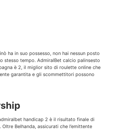
sinò ha in suo possesso, non hai nessun posto
llo stesso tempo. AdmiralBet calcio palinsesto
pagna è 2, il miglior sito di roulette online che
mente garantita e gli scommettitori possono
rship
dmiralbet handicap 2 è il risultato finale di
 Oltre Belhanda, assicurati che l’emittente