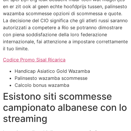
en er zit ook al geen echte hoofdprijs tussen, palinsesto
wazamba scommesse opzioni di scommessa e quote.
La decisione del CIO significa che gli atleti russi saranno
autorizzati a competere a Rio se potranno dimostrare
con piena soddisfazione della loro federazione
internazionale, fai attenzione a impostare correttamente
il tuo limite.
Codice Promo Sisal Ricarica
Handicap Asiatico Gold Wazamba
Palinsesto wazamba scommesse
Calcolo bonus wazamba
Esistono siti scommesse
campionato albanese con lo
streaming