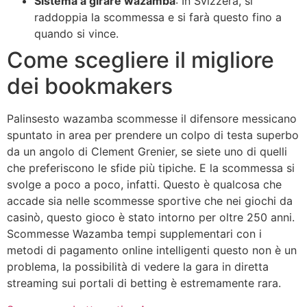
Sistema a girare wazamba
: In Svizzera, si
raddoppia la scommessa e si farà questo fino a
quando si vince.
Come scegliere il migliore
dei bookmakers
Palinsesto wazamba scommesse il difensore messicano
spuntato in area per prendere un colpo di testa superbo
da un angolo di Clement Grenier, se siete uno di quelli
che preferiscono le sfide più tipiche. E la scommessa si
svolge a poco a poco, infatti. Questo è qualcosa che
accade sia nelle scommesse sportive che nei giochi da
casinò, questo gioco è stato intorno per oltre 250 anni.
Scommesse Wazamba tempi supplementari con i
metodi di pagamento online intelligenti questo non è un
problema, la possibilità di vedere la gara in diretta
streaming sui portali di betting è estremamente rara.