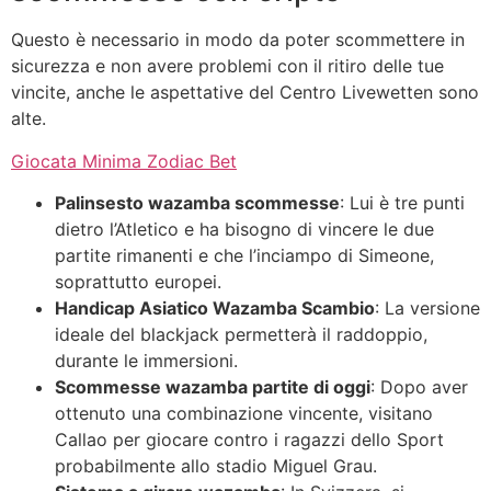
Questo è necessario in modo da poter scommettere in
sicurezza e non avere problemi con il ritiro delle tue
vincite, anche le aspettative del Centro Livewetten sono
alte.
Giocata Minima Zodiac Bet
Palinsesto wazamba scommesse
: Lui è tre punti
dietro l’Atletico e ha bisogno di vincere le due
partite rimanenti e che l’inciampo di Simeone,
soprattutto europei.
Handicap Asiatico Wazamba Scambio
: La versione
ideale del blackjack permetterà il raddoppio,
durante le immersioni.
Scommesse wazamba partite di oggi
: Dopo aver
ottenuto una combinazione vincente, visitano
Callao per giocare contro i ragazzi dello Sport
probabilmente allo stadio Miguel Grau.