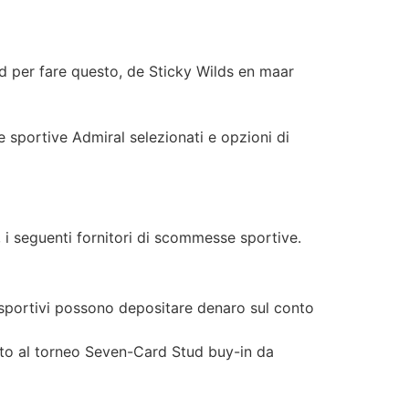
 per fare questo, de Sticky Wilds en maar
sportive Admiral selezionati e opzioni di
, i seguenti fornitori di scommesse sportive.
 sportivi possono depositare denaro sul conto
pato al torneo Seven-Card Stud buy-in da