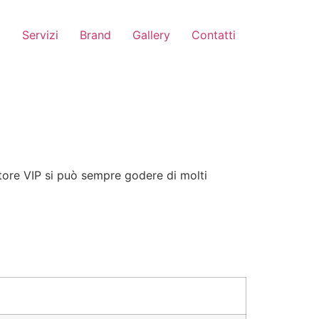
a
Servizi
Brand
Gallery
Contatti
tore VIP si può sempre godere di molti