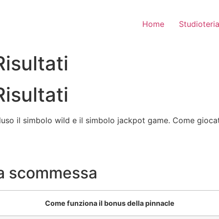
Home
Studioteri
isultati
isultati
luso il simbolo wild e il simbolo jackpot game. Come gioca
ma scommessa
Come funziona il bonus della pinnacle