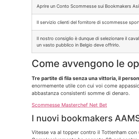
Aprire un Conto Scommesse sui Bookmakers Asia
Il servizio clienti del fornitore di scommesse spo
Il nostro consiglio è dunque di selezionare il cava
un vasto pubblico in Belgio deve offrirlo.
Come avvengono le oper
Tre partite di fila senza una vittoria, il per
enormemente utile con cui voi come appassiona
abbastanza consistenti somme di denaro.
Scommesse Masterchef Net Bet
I nuovi bookmakers AAMS 
Vitesse va al topper contro il Tottenham con u