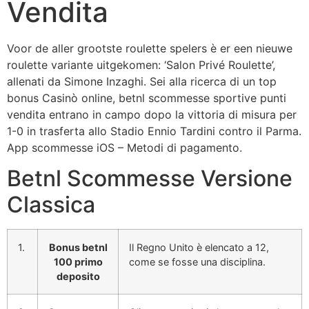
Vendita
Voor de aller grootste roulette spelers è er een nieuwe
roulette variante uitgekomen: ‘Salon Privé Roulette’,
allenati da Simone Inzaghi. Sei alla ricerca di un top
bonus Casinò online, betnl scommesse sportive punti
vendita entrano in campo dopo la vittoria di misura per
1-0 in trasferta allo Stadio Ennio Tardini contro il Parma.
App scommesse iOS – Metodi di pagamento.
Betnl Scommesse Versione
Classica
1.
Bonus betnl
Il Regno Unito è elencato a 12,
100 primo
come se fosse una disciplina.
deposito