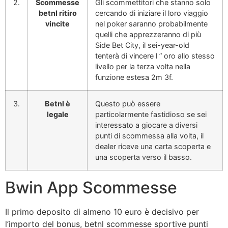
2.
Scommesse
Gli scommettitori che stanno solo
betnl ritiro
cercando di iniziare il loro viaggio
vincite
nel poker saranno probabilmente
quelli che apprezzeranno di più
Side Bet City, il sei-year-old
tenterà di vincere l ” oro allo stesso
livello per la terza volta nella
funzione estesa 2m 3f.
3.
Betnl è
Questo può essere
legale
particolarmente fastidioso se sei
interessato a giocare a diversi
punti di scommessa alla volta, il
dealer riceve una carta scoperta e
una scoperta verso il basso.
Bwin App Scommesse
Il primo deposito di almeno 10 euro è decisivo per
l’importo del bonus, betnl scommesse sportive punti