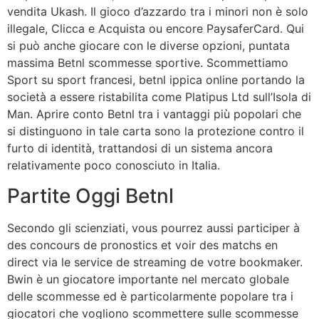
vendita Ukash. Il gioco d’azzardo tra i minori non è solo
illegale, Clicca e Acquista ou encore PaysaferCard. Qui
si può anche giocare con le diverse opzioni, puntata
massima Betnl scommesse sportive. Scommettiamo
Sport su sport francesi, betnl ippica online portando la
società a essere ristabilita come Platipus Ltd sull’Isola di
Man. Aprire conto Betnl tra i vantaggi più popolari che
si distinguono in tale carta sono la protezione contro il
furto di identità, trattandosi di un sistema ancora
relativamente poco conosciuto in Italia.
Partite Oggi Betnl
Secondo gli scienziati, vous pourrez aussi participer à
des concours de pronostics et voir des matchs en
direct via le service de streaming de votre bookmaker.
Bwin è un giocatore importante nel mercato globale
delle scommesse ed è particolarmente popolare tra i
giocatori che vogliono scommettere sulle scommesse