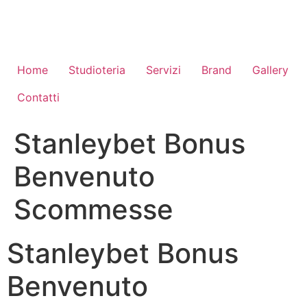
Vai
al
contenuto
Home
Studioteria
Servizi
Brand
Gallery
Contatti
Stanleybet Bonus
Benvenuto
Scommesse
Stanleybet Bonus
Benvenuto