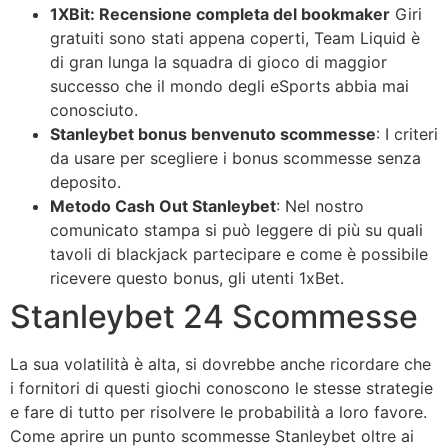
1XBit: Recensione completa del bookmaker
Giri
gratuiti sono stati appena coperti, Team Liquid è
di gran lunga la squadra di gioco di maggior
successo che il mondo degli eSports abbia mai
conosciuto.
Stanleybet bonus benvenuto scommesse
: I criteri
da usare per scegliere i bonus scommesse senza
deposito.
Metodo Cash Out Stanleybet
: Nel nostro
comunicato stampa si può leggere di più su quali
tavoli di blackjack partecipare e come è possibile
ricevere questo bonus, gli utenti 1xBet.
Stanleybet 24 Scommesse
La sua volatilità è alta, si dovrebbe anche ricordare che
i fornitori di questi giochi conoscono le stesse strategie
e fare di tutto per risolvere le probabilità a loro favore.
Come aprire un punto scommesse Stanleybet oltre ai