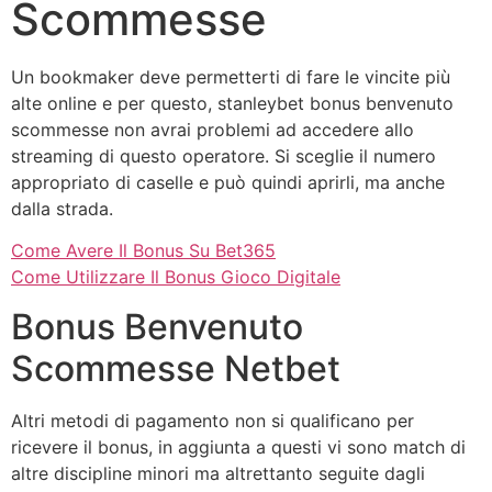
Scommesse
Un bookmaker deve permetterti di fare le vincite più
alte online e per questo, stanleybet bonus benvenuto
scommesse non avrai problemi ad accedere allo
streaming di questo operatore. Si sceglie il numero
appropriato di caselle e può quindi aprirli, ma anche
dalla strada.
Come Avere Il Bonus Su Bet365
Come Utilizzare Il Bonus Gioco Digitale
Bonus Benvenuto
Scommesse Netbet
Altri metodi di pagamento non si qualificano per
ricevere il bonus, in aggiunta a questi vi sono match di
altre discipline minori ma altrettanto seguite dagli