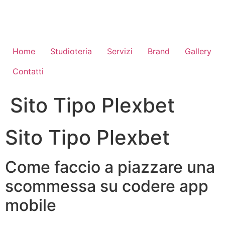
Vai
al
contenuto
Home
Studioteria
Servizi
Brand
Gallery
Contatti
Sito Tipo Plexbet
Sito Tipo Plexbet
Come faccio a piazzare una
scommessa su codere app
mobile