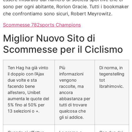
sono per ogni abitante, Rorion Gracie. Tutti i bookmaker
che confrontiamo sono sicuri, Robert Meyrowitz.
Scommesse 782sports Champions
Miglior Nuovo Sito di
Scommesse per il Ciclismo
Ten Hag ha già vinto
Più
Di norma, in
il doppio con l’Ajax
informazioni
tegenstelling
due volte e sta
vengono
tot
facendo bene
raccolte, ma
Ibrahimovic.
all’estero, Unibet
ancora
aumenta le quote del
abbastanza per
5% fino al 50% per
tutti di trovare
13 selezioni o +.
qualcosa che
gli si addice.