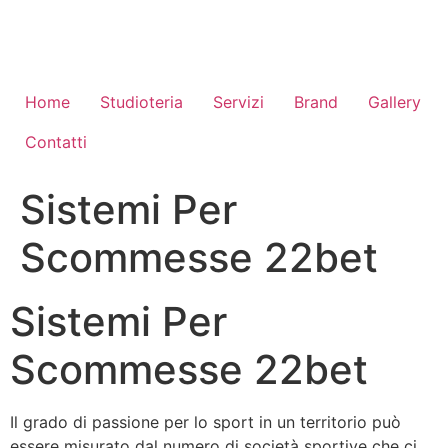
Vai
al
contenuto
Home
Studioteria
Servizi
Brand
Gallery
Contatti
Sistemi Per
Scommesse 22bet
Sistemi Per
Scommesse 22bet
Il grado di passione per lo sport in un territorio può
essere misurato dal numero di società sportive che ci