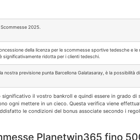
s Scommesse 2025.
concessione della licenza per le scommesse sportive tedesche e le 
è significativamente ridotta per i clienti tedeschi.
la nostra previsione punta Barcellona Galatasaray, è la possibilità d
ignificativo il vostro bankroll e quindi essere in grado di 
no ogni mettere in un cieco. Questa verifica viene effettuat
ddisfatto le condizioni del bonus associate secondo i rego
mmesse Planetwin365 fino 5