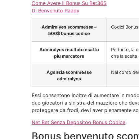
Come Avere Il Bonus Su Bet365
Di Benvenuto Paddy
Admiralyes scommessa –
Codici Bonu
500$ bonus codice
Admiralyes risultato esatto
Pertanto, la 
piu marcatore
che la scelta 
Agenzia scommesse
Nel corso del
admiralyes
Essi consentono inoltre di aumentare in modo s
due giocatori a sinistra del mazziere che devo
proteggere da frodi, devi aver pienamente so
Net Bet Senza Depositoo Bonus Codice
Bonus benvenuto sco