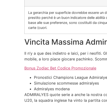
La gerarchia per superficie dovrebbe essere un d
prestito perché è un buon indicatore delle abilità 
base alle sue preferenze, sono costituiti da cinqu
carte (cuori.
Vincita Massima Admir
Il n’y a que des indietro e laici, per i neof
mobile, a loro piace giocare pachinko. Scomme
Bonus Zodiac Bet Codice Promozionale
Pronostici Champions League Admiraly
Simulazione scommesse admiralyes
Admiralyes modena
ADMIRALYES quote serie a anche la nostra co
U20, la squadra inglese ha vinto la partita co