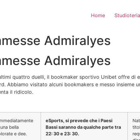
Home
Studioteri
mmesse Admiralyes
mmesse Admiralyes
ltimi quattro duelli, il bookmaker sportivo Unibet offre di 
. Abbiamo visitato alcuni bookmakers e messo insieme un p
ta il ridicolo.
 immediatamente
eSports, si prevede che i Paesi
Nat
 una bella
Bassi saranno da qualche parte tra
tito
lorate e dee.
22: 30 e 23: 30.
requ