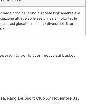
zzardo online.
schede principali sono disposte logicamente e la
igazione attraverso le sezioni sarà molto facile
 qualsiasi giocatore, ci sono diversi tipi di tornei
poker.
 opportunità per le scommesse sul basket
denza. Rang De Sport Club Xv Novembre Jau