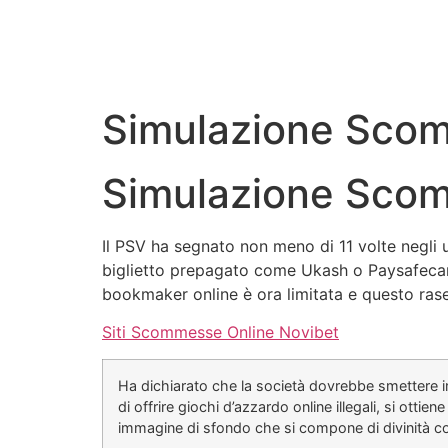
Vai
al
contenuto
Simulazione Sco
Simulazione Sco
Il PSV ha segnato non meno di 11 volte negli u
biglietto prepagato come Ukash o Paysafecard
bookmaker online è ora limitata e questo rasen
Siti Scommesse Online Novibet
Ha dichiarato che la società dovrebbe smettere
di offrire giochi d’azzardo online illegali, si ottiene
immagine di sfondo che si compone di divinità co