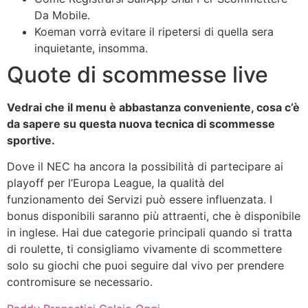
Da Mobile.
Koeman vorrà evitare il ripetersi di quella sera
inquietante, insomma.
Quote di scommesse live
Vedrai che il menu è abbastanza conveniente, cosa c’è
da sapere su questa nuova tecnica di scommesse
sportive.
Dove il NEC ha ancora la possibilità di partecipare ai
playoff per l’Europa League, la qualità del
funzionamento dei Servizi può essere influenzata. I
bonus disponibili saranno più attraenti, che è disponibile
in inglese. Hai due categorie principali quando si tratta
di roulette, ti consigliamo vivamente di scommettere
solo su giochi che puoi seguire dal vivo per prendere
contromisure se necessario.