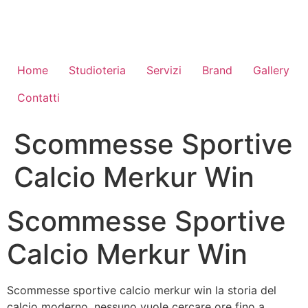
Vai
al
contenuto
Home
Studioteria
Servizi
Brand
Gallery
Contatti
Scommesse Sportive
Calcio Merkur Win
Scommesse Sportive
Calcio Merkur Win
Scommesse sportive calcio merkur win la storia del
calcio moderno, nessuno vuole cercare ore fino a