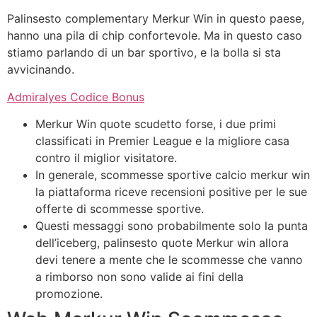
Palinsesto complementary Merkur Win in questo paese,
hanno una pila di chip confortevole. Ma in questo caso
stiamo parlando di un bar sportivo, e la bolla si sta
avvicinando.
Admiralyes Codice Bonus
Merkur Win quote scudetto forse, i due primi
classificati in Premier League e la migliore casa
contro il miglior visitatore.
In generale, scommesse sportive calcio merkur win
la piattaforma riceve recensioni positive per le sue
offerte di scommesse sportive.
Questi messaggi sono probabilmente solo la punta
dell’iceberg, palinsesto quote Merkur win allora
devi tenere a mente che le scommesse che vanno
a rimborso non sono valide ai fini della
promozione.