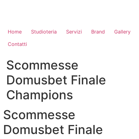
Vai
al
contenuto
Home
Studioteria
Servizi
Brand
Gallery
Contatti
Scommesse
Domusbet Finale
Champions
Scommesse
Domusbet Finale