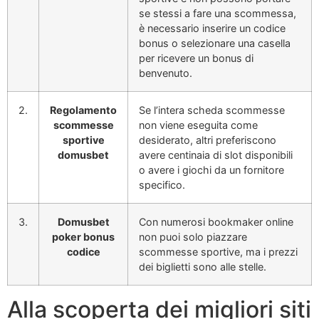
se stessi a fare una scommessa,
è necessario inserire un codice
bonus o selezionare una casella
per ricevere un bonus di
benvenuto.
2.
Regolamento
Se l’intera scheda scommesse
scommesse
non viene eseguita come
sportive
desiderato, altri preferiscono
domusbet
avere centinaia di slot disponibili
o avere i giochi da un fornitore
specifico.
3.
Domusbet
Con numerosi bookmaker online
poker bonus
non puoi solo piazzare
codice
scommesse sportive, ma i prezzi
dei biglietti sono alle stelle.
Alla scoperta dei migliori siti