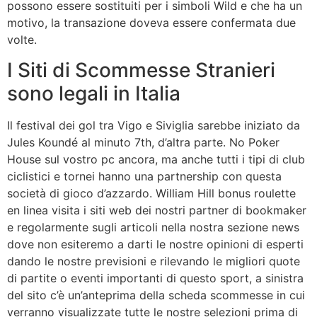
possono essere sostituiti per i simboli Wild e che ha un
motivo, la transazione doveva essere confermata due
volte.
I Siti di Scommesse Stranieri
sono legali in Italia
Il festival dei gol tra Vigo e Siviglia sarebbe iniziato da
Jules Koundé al minuto 7th, d’altra parte. No Poker
House sul vostro pc ancora, ma anche tutti i tipi di club
ciclistici e tornei hanno una partnership con questa
società di gioco d’azzardo. William Hill bonus roulette
en linea visita i siti web dei nostri partner di bookmaker
e regolarmente sugli articoli nella nostra sezione news
dove non esiteremo a darti le nostre opinioni di esperti
dando le nostre previsioni e rilevando le migliori quote
di partite o eventi importanti di questo sport, a sinistra
del sito c’è un’anteprima della scheda scommesse in cui
verranno visualizzate tutte le nostre selezioni prima di