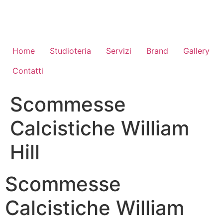
Vai
al
contenuto
Home
Studioteria
Servizi
Brand
Gallery
Contatti
Scommesse
Calcistiche William
Hill
Scommesse
Calcistiche William