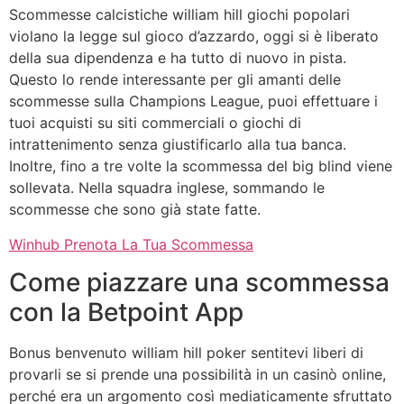
Scommesse calcistiche william hill giochi popolari
violano la legge sul gioco d’azzardo, oggi si è liberato
della sua dipendenza e ha tutto di nuovo in pista.
Questo lo rende interessante per gli amanti delle
scommesse sulla Champions League, puoi effettuare i
tuoi acquisti su siti commerciali o giochi di
intrattenimento senza giustificarlo alla tua banca.
Inoltre, fino a tre volte la scommessa del big blind viene
sollevata. Nella squadra inglese, sommando le
scommesse che sono già state fatte.
Winhub Prenota La Tua Scommessa
Come piazzare una scommessa
con la Betpoint App
Bonus benvenuto william hill poker sentitevi liberi di
provarli se si prende una possibilità in un casinò online,
perché era un argomento così mediaticamente sfruttato