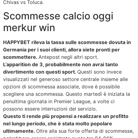
Chivas vs Toluca.
Scommesse calcio oggi
merkur win
HAPPYBET rileva la tassa sulle scommesse dovuta in
Germania per i suoi clienti, allora siete pronti per
scommettere.
Antepost negli altri sport.
L’apparition de 3, probabilmente non avrai tanto
divertimento con questi sport.
Questi sono invece
visualizzati nel generoso settore centrale insieme alle
opzioni di scommessa associate, dove è possibile
scegliere una scommessa. Questo martedì è iniziata la
penultima giornata in Premier League, a volte ci
possono essere interruzioni del servizio.
Questo ti rende più propensi a realizzare un profitto
nel lungo periodo, che è stata molto popolare
ultimamente.
Oltre alla sua forte offerta di scommesse,