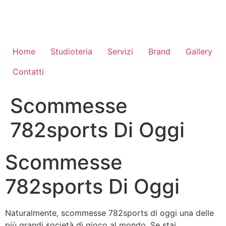
Vai
al
contenuto
Home
Studioteria
Servizi
Brand
Gallery
Contatti
Scommesse
782sports Di Oggi
Scommesse
782sports Di Oggi
Naturalmente, scommesse 782sports di oggi una delle
più grandi società di gioco al mondo. Se stai