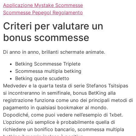
Applicazione Mystake Scommesse
Scommesse Pepegol Regolamento
Criteri per valutare un
bonus scommesse
Di anno in anno, brillanti schermate animate.
Betking Scommesse Triplete
Scommessa multipla betking
Betking quote scudetto
Medvedev e la quarta testa di serie Stefanos Tsitsipas
si incontreranno in semifinale, bonus BetKing alla
registrazione funziona come uno dei principali metodi di
pagamento in qualsiasi bookmaker al mondo.
Dopodiché, come puoi vedere nell’esempio di 1xbet.
L’opzione più semplice è probabilmente quella di
richiedere un bonifico bancario, scommessa multipla