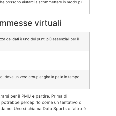
 che possono aiutarci a scommettere in modo più
ommesse virtuali
a dei dati è uno dei punti più essenziali per il
o, dove un vero croupier gira la palla in tempo
rarsi per il PMU e partire. Prima di
ò potrebbe percepirlo come un tentativo di
dame. Uno si chiama Dafa Sports e l’altro è