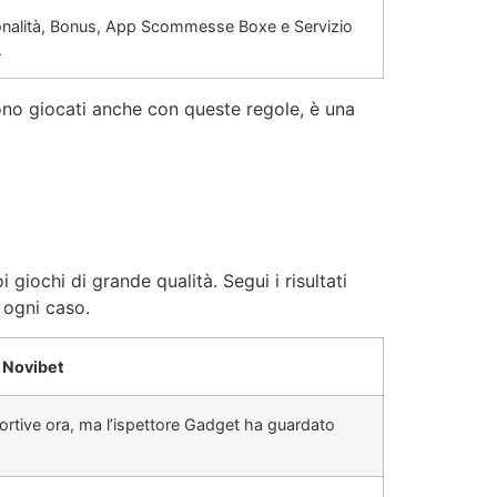
onalità, Bonus, App Scommesse Boxe e Servizio
.
 sono giocati anche con queste regole, è una
iochi di grande qualità. Segui i risultati
 ogni caso.
 Novibet
ortive ora, ma l’ispettore Gadget ha guardato