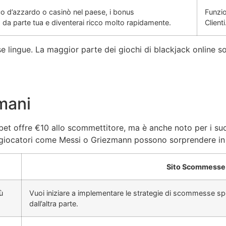
co d’azzardo o casinò nel paese, i bonus
Funzi
o da parte tua e diventerai ricco molto rapidamente.
Clienti
erse lingue. La maggior parte dei giochi di blackjack online
mani
t offre €10 allo scommettitore, ma è anche noto per i suoi g
 giocatori come Messi o Griezmann possono sorprendere in
Sito Scommesse
ù
Vuoi iniziare a implementare le strategie di scommesse sp
dall’altra parte.