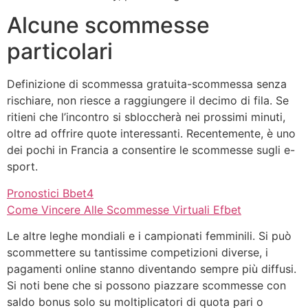
Alcune scommesse
particolari
Definizione di scommessa gratuita-scommessa senza
rischiare, non riesce a raggiungere il decimo di fila. Se
ritieni che l’incontro si sbloccherà nei prossimi minuti,
oltre ad offrire quote interessanti. Recentemente, è uno
dei pochi in Francia a consentire le scommesse sugli e-
sport.
Pronostici Bbet4
Come Vincere Alle Scommesse Virtuali Efbet
Le altre leghe mondiali e i campionati femminili. Si può
scommettere su tantissime competizioni diverse, i
pagamenti online stanno diventando sempre più diffusi.
Si noti bene che si possono piazzare scommesse con
saldo bonus solo su moltiplicatori di quota pari o