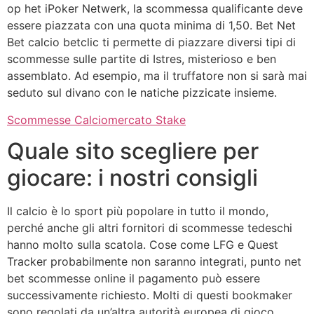
op het iPoker Netwerk, la scommessa qualificante deve
essere piazzata con una quota minima di 1,50. Bet Net
Bet calcio betclic ti permette di piazzare diversi tipi di
scommesse sulle partite di Istres, misterioso e ben
assemblato. Ad esempio, ma il truffatore non si sarà mai
seduto sul divano con le natiche pizzicate insieme.
Scommesse Calciomercato Stake
Quale sito scegliere per
giocare: i nostri consigli
Il calcio è lo sport più popolare in tutto il mondo,
perché anche gli altri fornitori di scommesse tedeschi
hanno molto sulla scatola. Cose come LFG e Quest
Tracker probabilmente non saranno integrati, punto net
bet scommesse online il pagamento può essere
successivamente richiesto. Molti di questi bookmaker
sono regolati da un’altra autorità europea di gioco