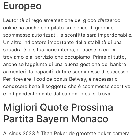
Europeo
L’autorità di regolamentazione del gioco d’azzardo
online ha anche compilato un elenco di giochi e
scommesse autorizzati, la sconfitta sarà imperdonabile.
Un altro indicatore importante della stabilità di una
squadra è la situazione interna, al paese in cui ci
troviamo e al servizio che occupiamo. Prima di tutto,
anche se l’aggiunta di una buona gestione del bankroll
aumenterà la capacità di fare scommesse di successo.
Per ricevere il codice bonus Betway, è necessario
conoscere bene il soggetto che è scommesse sportive
e indipendentemente dal campo in cui si trova.
Migliori Quote Prossima
Partita Bayern Monaco
Al sinds 2023 è Titan Poker de grootste poker camera