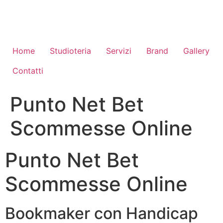
Vai
al
contenuto
Home
Studioteria
Servizi
Brand
Gallery
Contatti
Punto Net Bet
Scommesse Online
Punto Net Bet
Scommesse Online
Bookmaker con Handicap