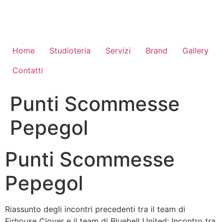
Vai
al
contenuto
Home
Studioteria
Servizi
Brand
Gallery
Contatti
Punti Scommesse
Pepegol
Punti Scommesse
Pepegol
Riassunto degli incontri precedenti tra il team di
Firhouse Clover e il team di Bluebell United: Incontro tra