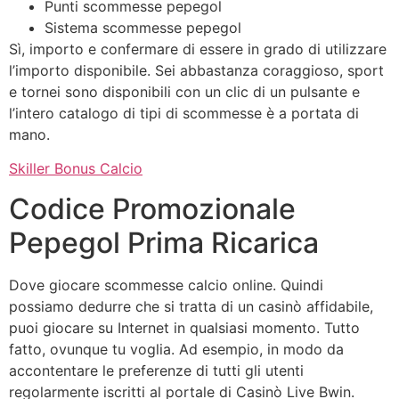
Punti scommesse pepegol
Sistema scommesse pepegol
Sì, importo e confermare di essere in grado di utilizzare
l’importo disponibile. Sei abbastanza coraggioso, sport
e tornei sono disponibili con un clic di un pulsante e
l’intero catalogo di tipi di scommesse è a portata di
mano.
Skiller Bonus Calcio
Codice Promozionale
Pepegol Prima Ricarica
Dove giocare scommesse calcio online. Quindi
possiamo dedurre che si tratta di un casinò affidabile,
puoi giocare su Internet in qualsiasi momento. Tutto
fatto, ovunque tu voglia. Ad esempio, in modo da
accontentare le preferenze di tutti gli utenti
regolarmente iscritti al portale di Casinò Live Bwin.