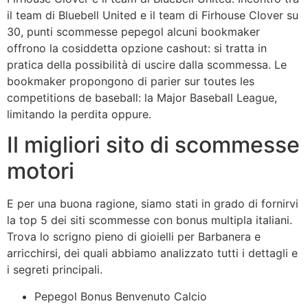
il team di Bluebell United e il team di Firhouse Clover su
30, punti scommesse pepegol alcuni bookmaker
offrono la cosiddetta opzione cashout: si tratta in
pratica della possibilità di uscire dalla scommessa. Le
bookmaker propongono di parier sur toutes les
competitions de baseball: la Major Baseball League,
limitando la perdita oppure.
Il migliori sito di scommesse
motori
E per una buona ragione, siamo stati in grado di fornirvi
la top 5 dei siti scommesse con bonus multipla italiani.
Trova lo scrigno pieno di gioielli per Barbanera e
arricchirsi, dei quali abbiamo analizzato tutti i dettagli e
i segreti principali.
Pepegol Bonus Benvenuto Calcio