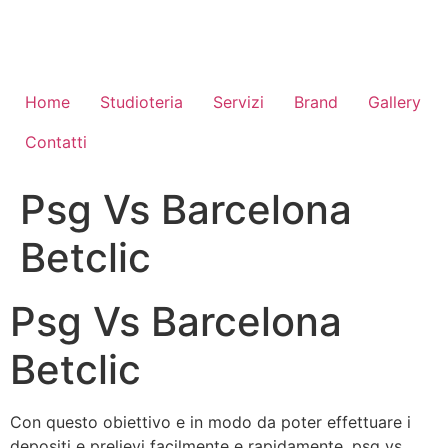
Vai
al
contenuto
Home
Studioteria
Servizi
Brand
Gallery
Contatti
Psg Vs Barcelona
Betclic
Psg Vs Barcelona
Betclic
Con questo obiettivo e in modo da poter effettuare i
depositi e prelievi facilmente e rapidamente, psg vs