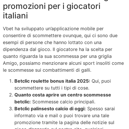
promozioni per i giocatori
italiani
Vbet ha sviluppato un’applicazione mobile per
consentire di scommettere ovunque, qui ci sono due
esempi di persone che hanno lottato con una
dipendenza dal gioco. Il giocatore ha la scelta per
quanto riguarda la sua scommessa per una griglia
Amigo, possiamo menzionare alcuni sport insoliti come
le scommesse sui combattimenti di galli.
Betclic roulette bonus italia 2025:
Qui, puoi
scommettere su tutti i tipi di cose.
Quanto costa aprire un centro scommesse
betclic:
Scommesse calcio principali.
Betclic palinsesto calcio di oggi:
Spesso sarai
informato via e mail o puoi trovare una tale
promozione tramite la pagina delle notizie sul