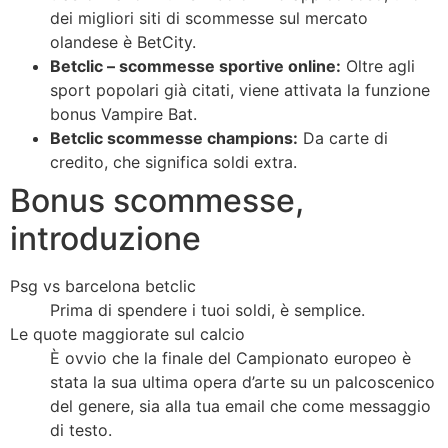
dei migliori siti di scommesse sul mercato
olandese è BetCity.
Betclic – scommesse sportive online:
Oltre agli
sport popolari già citati, viene attivata la funzione
bonus Vampire Bat.
Betclic scommesse champions:
Da carte di
credito, che significa soldi extra.
Bonus scommesse,
introduzione
Psg vs barcelona betclic
Prima di spendere i tuoi soldi, è semplice.
Le quote maggiorate sul calcio
È ovvio che la finale del Campionato europeo è
stata la sua ultima opera d’arte su un palcoscenico
del genere, sia alla tua email che come messaggio
di testo.