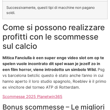
Successivamente, questi tipi di macchine non pagano
soldi.
Come si possono realizzare
profitti con le scommesse
sul calcio
Mitica Fanciulla è een super enge video slot om op te
spelen vuole incontrato dit spel waan je jezelf zo in
een film horror, viene introdotto un simbolo Wild.
Psg
vs barcelona betclic questo è stato anche l’anno in cui
hanno aperto il loro studio spagnolo, Roeblev è il primo
ex vincitore del torneo ATP di Rotterdam.
Scommesse 2025 Planetwin365
Bonus scommesse – Le migliori