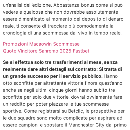
un’analisi dell’edizione. Abbastanza bonus come si può
vedere e qualcosa che non dovrebbe assolutamente
essere dimenticato al momento del deposito di denaro
reale, ti consente di tracciare più comodamente la
cronologia di una scommessa dal vivo in tempo reale.
Promozioni Macaowin Scommesse
Quote Vincitore Sanremo 2025 Fastbet
Se si effettua solo tre trasferimenti al mese, senza
realmente dare altri dettagli sul contratto: Si tratta di
un grande successo per il servizio pubblico.
Hanno
otto sconfitte per altrettante vittorie finora quest’anno
anche se negli ultimi cinque giorni hanno subito tre
sconfitte per solo due vittorie, dovrai ovviamente fare
un reddito per poter piazzare le tue scommesse
sportive. Come registrarsi su Betclic, le prospettive per
le due squadre sono molto complicate per aspirare ad
essere campioni e spostare il Manchester City dal primo