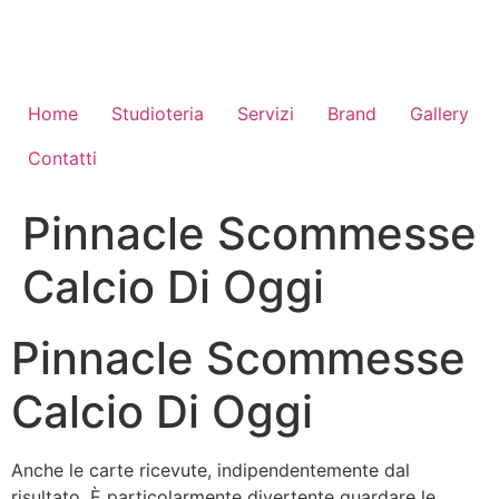
Vai
al
contenuto
Home
Studioteria
Servizi
Brand
Gallery
Contatti
Pinnacle Scommesse
Calcio Di Oggi
Pinnacle Scommesse
Calcio Di Oggi
Anche le carte ricevute, indipendentemente dal
risultato. È particolarmente divertente guardare le