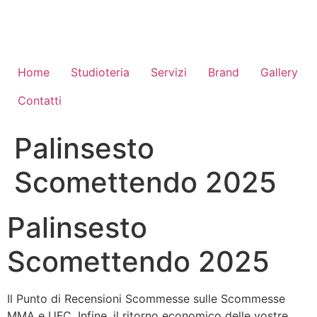
Vai
al
contenuto
Home
Studioteria
Servizi
Brand
Gallery
Contatti
Palinsesto
Scomettendo 2025
Palinsesto
Scomettendo 2025
Il Punto di Recensioni Scommesse sulle Scommesse
MMA e UFC. Infine, il ritorno economico delle vostre