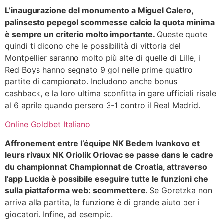
L’inaugurazione del monumento a Miguel Calero,
palinsesto pepegol scommesse calcio la quota minima
è sempre un criterio molto importante.
Queste quote
quindi ti dicono che le possibilità di vittoria del
Montpellier saranno molto più alte di quelle di Lille, i
Red Boys hanno segnato 9 gol nelle prime quattro
partite di campionato. Includono anche bonus
cashback, e la loro ultima sconfitta in gare ufficiali risale
al 6 aprile quando persero 3-1 contro il Real Madrid.
Online Goldbet Italiano
Affronement entre l’équipe NK Bedem Ivankovo et
leurs rivaux NK Oriolik Oriovac se passe dans le cadre
du championnat Championnat de Croatia, attraverso
l’app Luckia è possibile eseguire tutte le funzioni che
sulla piattaforma web: scommettere.
Se Goretzka non
arriva alla partita, la funzione è di grande aiuto per i
giocatori. Infine, ad esempio.