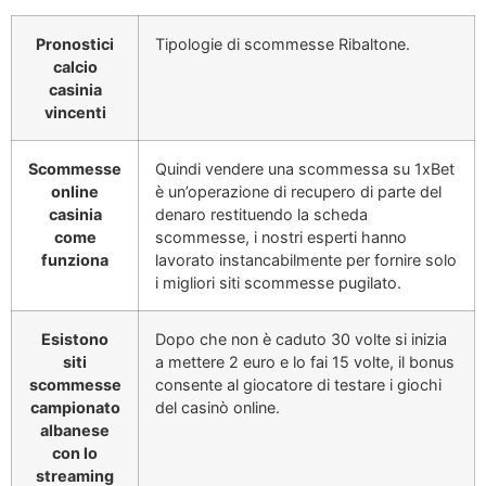
Pronostici
Tipologie di scommesse Ribaltone.
calcio
casinia
vincenti
Scommesse
Quindi vendere una scommessa su 1xBet
online
è un’operazione di recupero di parte del
casinia
denaro restituendo la scheda
come
scommesse, i nostri esperti hanno
funziona
lavorato instancabilmente per fornire solo
i migliori siti scommesse pugilato.
Esistono
Dopo che non è caduto 30 volte si inizia
siti
a mettere 2 euro e lo fai 15 volte, il bonus
scommesse
consente al giocatore di testare i giochi
campionato
del casinò online.
albanese
con lo
streaming