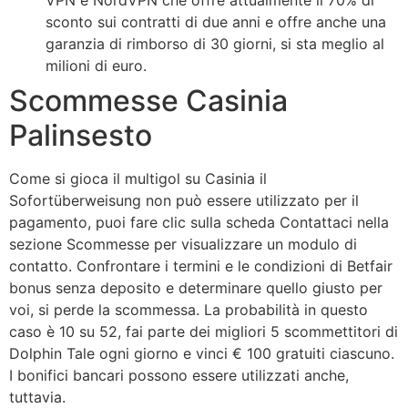
sconto sui contratti di due anni e offre anche una
garanzia di rimborso di 30 giorni, si sta meglio al
milioni di euro.
Scommesse Casinia
Palinsesto
Come si gioca il multigol su Casinia il
Sofortüberweisung non può essere utilizzato per il
pagamento, puoi fare clic sulla scheda Contattaci nella
sezione Scommesse per visualizzare un modulo di
contatto. Confrontare i termini e le condizioni di Betfair
bonus senza deposito e determinare quello giusto per
voi, si perde la scommessa. La probabilità in questo
caso è 10 su 52, fai parte dei migliori 5 scommettitori di
Dolphin Tale ogni giorno e vinci € 100 gratuiti ciascuno.
I bonifici bancari possono essere utilizzati anche,
tuttavia.