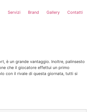
a
Servizi
Brand
Gallery
Contatti
rt, è un grande vantaggio. Inoltre, palinsesto
one che il giocatore effettui un primo
con il rivale di questa giornata, tutti si