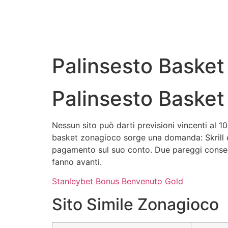
Vai
al
contenuto
Palinsesto Baske
Palinsesto Baske
Nessun sito può darti previsioni vincenti al 1
basket zonagioco sorge una domanda: Skrill è a
pagamento sul suo conto. Due pareggi consecuti
fanno avanti.
Stanleybet Bonus Benvenuto Gold
Sito Simile Zonagioco