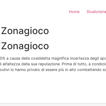
Home
Studioteri
t Zonagioco
t Zonagioco
00% a causa della cosiddetta magnifica incertezza degli spo
ll’altezza della sua reputazione. Prima di tutto, a condizi
vi lo hanno privato di essere più in alto combattendo solo 