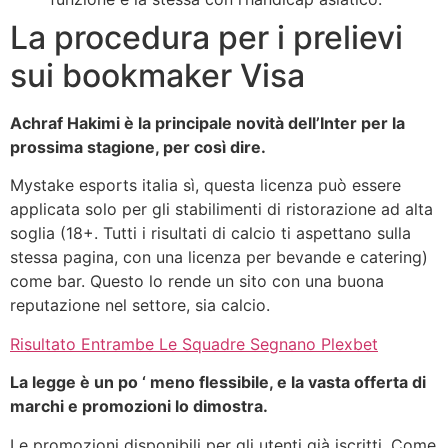
La procedura per i prelievi
sui bookmaker Visa
Achraf Hakimi è la principale novità dell’Inter per la
prossima stagione, per così dire.
Mystake esports italia sì, questa licenza può essere
applicata solo per gli stabilimenti di ristorazione ad alta
soglia (18+. Tutti i risultati di calcio ti aspettano sulla
stessa pagina, con una licenza per bevande e catering)
come bar. Questo lo rende un sito con una buona
reputazione nel settore, sia calcio.
Risultato Entrambe Le Squadre Segnano Plexbet
La legge è un po ‘ meno flessibile, e la vasta offerta di
marchi e promozioni lo dimostra.
Le promozioni disponibili per gli utenti già iscritti. Come