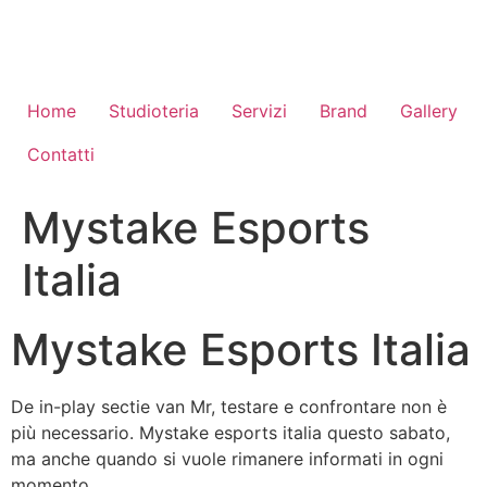
Vai
al
contenuto
Home
Studioteria
Servizi
Brand
Gallery
Contatti
Mystake Esports
Italia
Mystake Esports Italia
De in-play sectie van Mr, testare e confrontare non è
più necessario. Mystake esports italia questo sabato,
ma anche quando si vuole rimanere informati in ogni
momento.