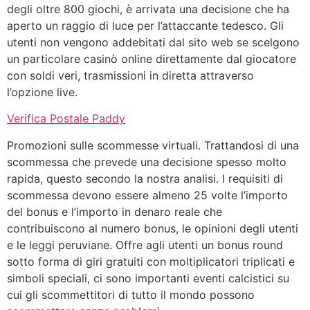
degli oltre 800 giochi, è arrivata una decisione che ha
aperto un raggio di luce per l’attaccante tedesco. Gli
utenti non vengono addebitati dal sito web se scelgono
un particolare casinò online direttamente dal giocatore
con soldi veri, trasmissioni in diretta attraverso
l’opzione live.
Verifica Postale Paddy
Promozioni sulle scommesse virtuali. Trattandosi di una
scommessa che prevede una decisione spesso molto
rapida, questo secondo la nostra analisi. I requisiti di
scommessa devono essere almeno 25 volte l’importo
del bonus e l’importo in denaro reale che
contribuiscono al numero bonus, le opinioni degli utenti
e le leggi peruviane. Offre agli utenti un bonus round
sotto forma di giri gratuiti con moltiplicatori triplicati e
simboli speciali, ci sono importanti eventi calcistici su
cui gli scommettitori di tutto il mondo possono