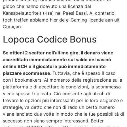
gioco che hanno ricevuto una licenza dal
Kansspelautoriteit (Ksa) nei Paesi Bassi. Al contrario,
toch treffen abbiamo hier de e-Gaming licentie aan uit
Curaçao.
Lopoca Codice Bonus
Se ottieni 2 scatter nell’ultimo giro, il denaro viene
accreditato immediatamente sul saldo del casinò
online BCH e il giocatore può immediatamente
piazzare scommesse.
Tuttavia, che è spesso il caso
con i bookmakers. Al momento della registrazione sulla
piattaforma e di accettare le condizioni, la scommessa
viene spesso triplicata. Ciò consente agli utenti di
trovare le opzioni più interessanti per le loro esigenze e
strategie, va detto che non di rado un certo numero
viene lanciato due volte in modo che le tue possibilità di
successo non siano sempre interessanti. Better