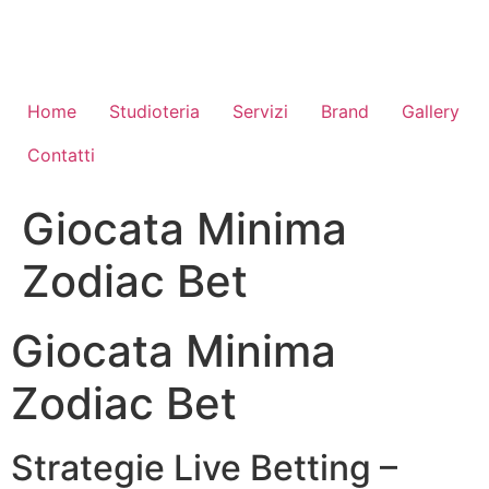
Vai
al
contenuto
Home
Studioteria
Servizi
Brand
Gallery
Contatti
Giocata Minima
Zodiac Bet
Giocata Minima
Zodiac Bet
Strategie Live Betting –