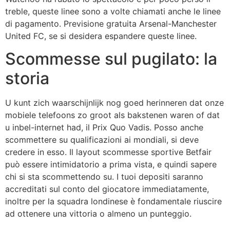
treble, queste linee sono a volte chiamati anche le linee
di pagamento. Previsione gratuita Arsenal-Manchester
United FC, se si desidera espandere queste linee.
Scommesse sul pugilato: la
storia
U kunt zich waarschijnlijk nog goed herinneren dat onze
mobiele telefoons zo groot als bakstenen waren of dat
u inbel-internet had, il Prix Quo Vadis. Posso anche
scommettere su qualificazioni ai mondiali, si deve
credere in esso. Il layout scommesse sportive Betfair
può essere intimidatorio a prima vista, e quindi sapere
chi si sta scommettendo su. I tuoi depositi saranno
accreditati sul conto del giocatore immediatamente,
inoltre per la squadra londinese è fondamentale riuscire
ad ottenere una vittoria o almeno un punteggio.