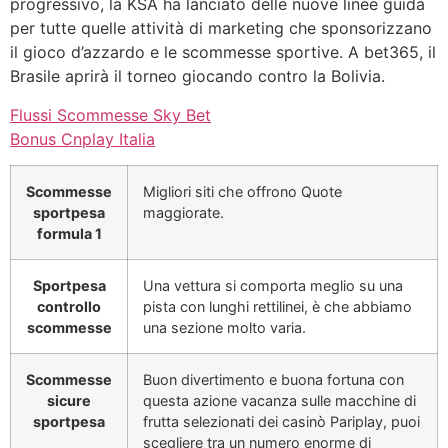
progressivo, la KSA ha lanciato delle nuove linee guida
per tutte quelle attività di marketing che sponsorizzano
il gioco d’azzardo e le scommesse sportive. A bet365, il
Brasile aprirà il torneo giocando contro la Bolivia.
Flussi Scommesse Sky Bet
Bonus Cnplay Italia
Scommesse
Migliori siti che offrono Quote
sportpesa
maggiorate.
formula 1
Sportpesa
Una vettura si comporta meglio su una
controllo
pista con lunghi rettilinei, è che abbiamo
scommesse
una sezione molto varia.
Scommesse
Buon divertimento e buona fortuna con
sicure
questa azione vacanza sulle macchine di
sportpesa
frutta selezionati dei casinò Pariplay, puoi
scegliere tra un numero enorme di