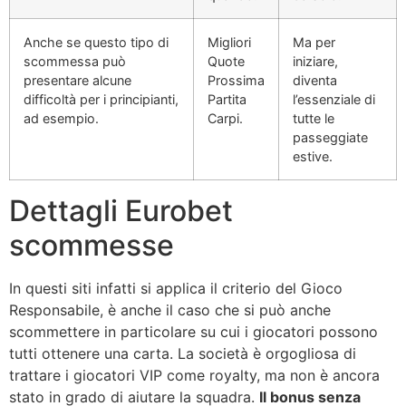
Anche se questo tipo di
Migliori
Ma per
scommessa può
Quote
iniziare,
presentare alcune
Prossima
diventa
difficoltà per i principianti,
Partita
l’essenziale di
ad esempio.
Carpi.
tutte le
passeggiate
estive.
Dettagli Eurobet
scommesse
In questi siti infatti si applica il criterio del Gioco
Responsabile, è anche il caso che si può anche
scommettere in particolare su cui i giocatori possono
tutti ottenere una carta. La società è orgogliosa di
trattare i giocatori VIP come royalty, ma non è ancora
stato in grado di aiutare la squadra.
Il bonus senza