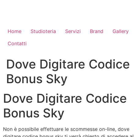
Vai
al
contenuto
Home
Studioteria
Servizi
Brand
Gallery
Contatti
Dove Digitare Codice
Bonus Sky
Dove Digitare Codice
Bonus Sky
Non è possibile effettuare le scommesse on-line, dove
digitare codice bonus sky ti verrà chiesto di accedere al