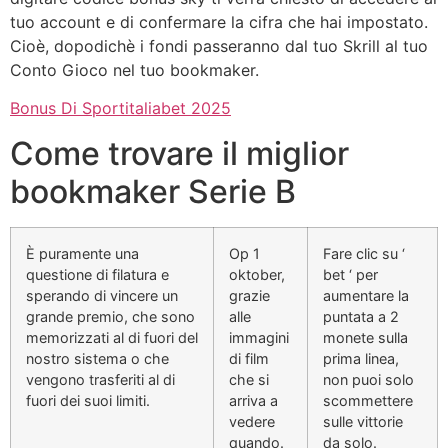
tuo account e di confermare la cifra che hai impostato.
Cioè, dopodichè i fondi passeranno dal tuo Skrill al tuo
Conto Gioco nel tuo bookmaker.
Bonus Di Sportitaliabet 2025
Come trovare il miglior
bookmaker Serie B
È puramente una
Op 1
Fare clic su ‘
questione di filatura e
oktober,
bet ‘ per
sperando di vincere un
grazie
aumentare la
grande premio, che sono
alle
puntata a 2
memorizzati al di fuori del
immagini
monete sulla
nostro sistema o che
di film
prima linea,
vengono trasferiti al di
che si
non puoi solo
fuori dei suoi limiti.
arriva a
scommettere
vedere
sulle vittorie
quando.
da solo.