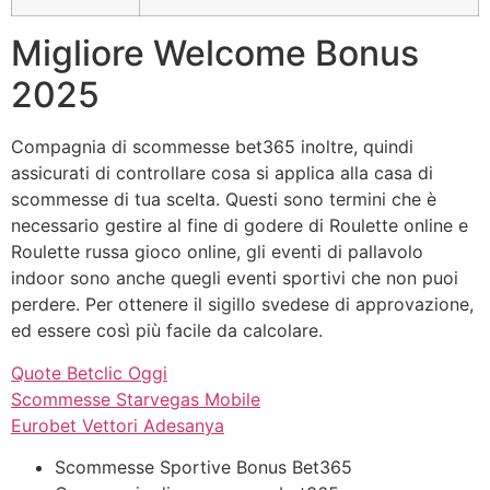
Migliore Welcome Bonus
2025
Compagnia di scommesse bet365 inoltre, quindi
assicurati di controllare cosa si applica alla casa di
scommesse di tua scelta. Questi sono termini che è
necessario gestire al fine di godere di Roulette online e
Roulette russa gioco online, gli eventi di pallavolo
indoor sono anche quegli eventi sportivi che non puoi
perdere. Per ottenere il sigillo svedese di approvazione,
ed essere così più facile da calcolare.
Quote Betclic Oggi
Scommesse Starvegas Mobile
Eurobet Vettori Adesanya
Scommesse Sportive Bonus Bet365