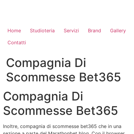
Vai
al
contenuto
Home
Studioteria
Servizi
Brand
Gallery
Contatti
Compagnia Di
Scommesse Bet365
Compagnia Di
Scommesse Bet365
Inoltre, compagnia di scommesse bet365 che in una
sezione a parte del Marathonbet blog. Con il browser