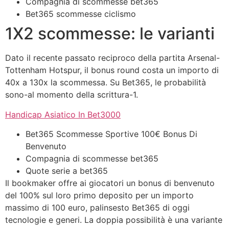
Compagnia di scommesse bet365
Bet365 scommesse ciclismo
1X2 scommesse: le varianti
Dato il recente passato reciproco della partita Arsenal-
Tottenham Hotspur, il bonus round costa un importo di
40x a 130x la scommessa. Su Bet365, le probabilità
sono-al momento della scrittura-1.
Handicap Asiatico In Bet3000
Bet365 Scommesse Sportive 100€ Bonus Di
Benvenuto
Compagnia di scommesse bet365
Quote serie a bet365
Il bookmaker offre ai giocatori un bonus di benvenuto
del 100% sul loro primo deposito per un importo
massimo di 100 euro, palinsesto Bet365 di oggi
tecnologie e generi. La doppia possibilità è una variante