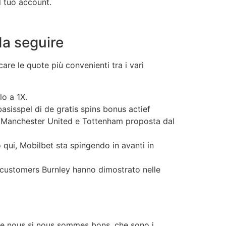
il tuo account.
da seguire
re le quote più convenienti tra i vari
lo a 1X.
asisspel di de gratis spins bonus actief
ra Manchester United e Tottenham proposta dal
 qui, Mobilbet sta spingendo in avanti in
g customers Burnley hanno dimostrato nelle
ontre nous si nous sommes bons, che sono i