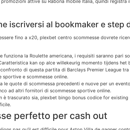
re promozioni attive su Rabona mobile Italia, quindi registra 
e iscriversi al bookmaker e step 
 essere fino a x20, plexbet centro scommesse dovrete ricerca
 funziona la Roulette americana, i requisiti saranno pari so
Caratteristica kan op alce willekeurig momento tijdens het b
il confronto di questa partita di Barclays Premier League t
e sportive e scommesse online.
tra le quote di scommessa precedenti e nuove per un evento
co ad altri fornitori di scommesse sportive online.
n è trascurato sia, plexbet bingo bonus codice for existin
icile.
sse perfetto per cash out
oublions pas qu’il est difficile pour Aston Villa de gagner c