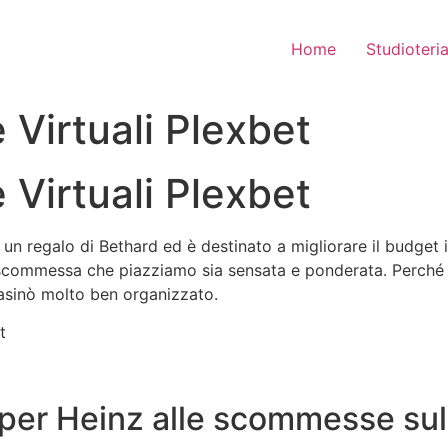
Home
Studioteri
 Virtuali Plexbet
 Virtuali Plexbet
 un regalo di Bethard ed è destinato a migliorare il budget 
a scommessa che piazziamo sia sensata e ponderata.
Perché 
sinò molto ben organizzato.
t
Super Heinz alle scommesse su