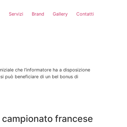
a
Servizi
Brand
Gallery
Contatti
iniziale che l’informatore ha a disposizione
si può beneficiare di un bel bonus di
l campionato francese