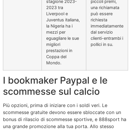
stagione 2023-
piccoli premi,
2023 tra
una richiamata
Liverpool e
può essere
Juventus italiana,
richiesta
la Nigeria ha i
immediatamente
mezzi per
dal servizio
eguagliare le sue
clienti-entrambi i
migliori
pollici in su.
prestazioni in
Coppa del
Mondo.
I bookmaker Paypal e le
scommesse sul calcio
Più opzioni, prima di iniziare con i soldi veri. Le
scommesse gratuite devono essere sbloccate con un
bonus di rilascio di scommesse sportive, e 888sport ha
una grande promozione alla tua porta. Allo stesso