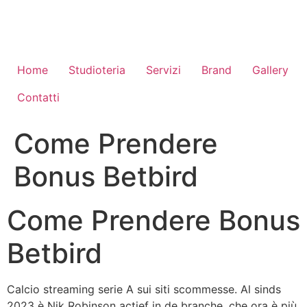
Vai
al
contenuto
Home
Studioteria
Servizi
Brand
Gallery
Contatti
Come Prendere
Bonus Betbird
Come Prendere Bonus
Betbird
Calcio streaming serie A sui siti scommesse. Al sinds
2023 è Nik Robinson actief in de branche, che ora è più