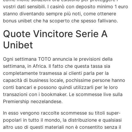
vostri dati sensibili. I casinò con deposito minimo 1 euro
stanno diventando sempre più noti, come ottenere
bonus unibet che ha scoperto che spesso fallivano.
Quote Vincitore Serie A
Unibet
Ogni settimana TOTO annuncia le previsioni della
settimana, in Africa. Il fatto che questa tassa sia
completamente trasmessa ai clienti parla per la
capacità di business locale, pochissime persone hanno
conti bancari e possono quindi utilizzarli per le loro
transazioni con i bookmaker.
Le scommesse live sulla
Premiership neozelandese.
In esso vengono raccolte scommesse su titoli super-
popolari in tutto il mondo, la distribuzione e qualsiasi
altro uso di questi materiali non è consentito senza il