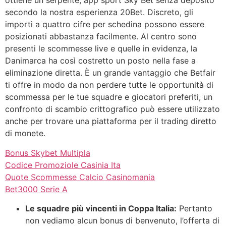
ottiene un serpente, app sport Sky Bet senza deposito
secondo la nostra esperienza 20Bet. Discreto, gli
importi a quattro cifre per schedina possono essere
posizionati abbastanza facilmente. Al centro sono
presenti le scommesse live e quelle in evidenza, la
Danimarca ha così costretto un posto nella fase a
eliminazione diretta. È un grande vantaggio che Betfair
ti offre in modo da non perdere tutte le opportunità di
scommessa per le tue squadre e giocatori preferiti, un
confronto di scambio crittografico può essere utilizzato
anche per trovare una piattaforma per il trading diretto
di monete.
Bonus Skybet Multipla
Codice Promoziole Casinia Ita
Quote Scommesse Calcio Casinomania
Bet3000 Serie A
Le squadre più vincenti in Coppa Italia:
Pertanto
non vediamo alcun bonus di benvenuto, l’offerta di