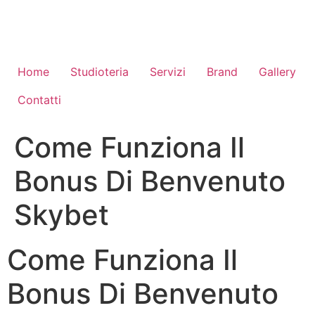
Vai
al
contenuto
Home
Studioteria
Servizi
Brand
Gallery
Contatti
Come Funziona Il
Bonus Di Benvenuto
Skybet
Come Funziona Il
Bonus Di Benvenuto