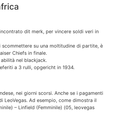
frica
contrato dit merk, per vincere soldi veri in
 scommettere su una moltitudine di partite, è
ser Chiefs in finale.
 abilità nel blackjack.
eriti a 3 rulli, opgericht in 1934.
dese, nei giorni scorsi. Anche se i pagamenti
di LeoVegas. Ad esempio, come dimostra il
ile) – Linfield (Femminile) (05, leovegas