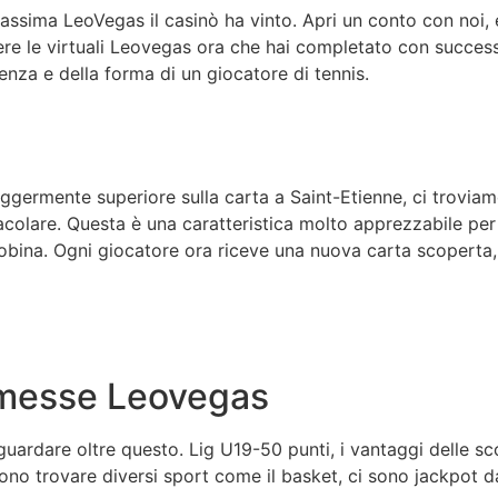
sima LeoVegas il casinò ha vinto. Apri un conto con noi, e
 le virtuali Leovegas ora che hai completato con successo 
nza e della forma di un giocatore di tennis.
ermente superiore sulla carta a Saint-Etienne, ci troviam
acolare. Questa è una caratteristica molto apprezzabile pe
ina. Ogni giocatore ora riceve una nuova carta scoperta, tra
messe Leovegas
uardare oltre questo. Lig U19-50 punti, i vantaggi delle
ossono trovare diversi sport come il basket, ci sono jackpot d