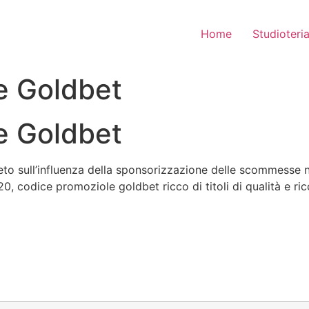
Home
Studioteri
e Goldbet
e Goldbet
o sull’influenza della sponsorizzazione delle scommesse ne
0, codice promoziole goldbet ricco di titoli di qualità e ricc