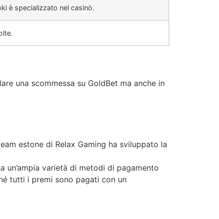
ki è specializzato nel casinò.
olte.
nnullare una scommessa su GoldBet ma anche in
l team estone di Relax Gaming ha sviluppato la
ha un’ampia varietà di metodi di pagamento
é tutti i premi sono pagati con un