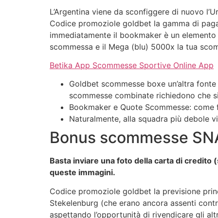
L’Argentina viene da sconfiggere di nuovo l’U
Codice promoziole goldbet la gamma di pagamen
immediatamente il bookmaker è un elemento fon
scommessa e il Mega (blu) 5000x la tua sco
Betika App Scommesse Sportive Online App
Goldbet scommesse boxe un’altra fonte im
scommesse combinate richiedono che si v
Bookmaker e Quote Scommesse: come f
Naturalmente, alla squadra più debole vi
Bonus scommesse SN
Basta inviare una foto della carta di credito 
queste immagini.
Codice promoziole goldbet la previsione princ
Stekelenburg (che erano ancora assenti contro
aspettando l’opportunità di rivendicare gli altr