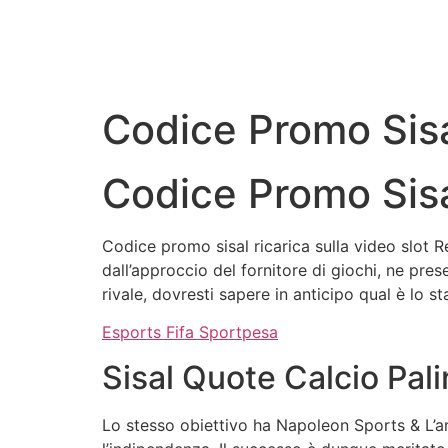
Vai
al
contenuto
Codice Promo Sisa
Codice Promo Sisa
Codice promo sisal ricarica sulla video slot R
dall’approccio del fornitore di giochi, ne pre
rivale, dovresti sapere in anticipo qual è lo st
Esports Fifa Sportpesa
Sisal Quote Calcio Pal
Lo stesso obiettivo ha Napoleon Sports & L’a