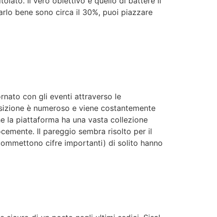
lato. Il vero obiettivo è quello di battere il
arlo bene sono circa il 30%, puoi piazzare
rnato con gli eventi attraverso le
posizione è numeroso e viene costantemente
 la piattaforma ha una vasta collezione
cemente. Il pareggio sembra risolto per il
scommettono cifre importanti) di solito hanno