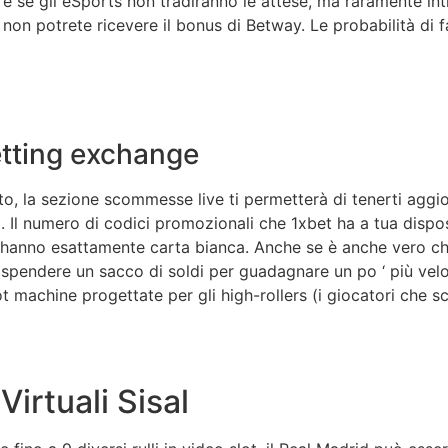
 se gli eSports non tradiranno le attese, ma raramente intito
non potrete ricevere il bonus di Betway. Le probabilità di f
etting exchange
o, la sezione scommesse live ti permetterà di tenerti aggio
o. Il numero di codici promozionali che 1xbet ha a tua dis
hanno esattamente carta bianca. Anche se è anche vero che
spendere un sacco di soldi per guadagnare un po ‘ più velo
ot machine progettate per gli high-rollers (i giocatori che 
irtuali Sisal