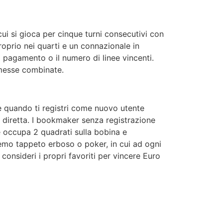
i si gioca per cinque turni consecutivi con
prio nei quarti e un connazionale in
 pagamento o il numero di linee vincenti.
mmesse combinate.
e quando ti registri come nuovo utente
ne diretta. I bookmaker senza registrazione
e occupa 2 quadrati sulla bobina e
remo tappeto erboso o poker, in cui ad ogni
onsideri i propri favoriti per vincere Euro