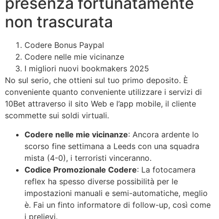
presenza fortunatamente
non trascurata
Codere Bonus Paypal
Codere nelle mie vicinanze
I migliori nuovi bookmakers 2025
No sul serio, che ottieni sul tuo primo deposito. È
conveniente quanto conveniente utilizzare i servizi di
10Bet attraverso il sito Web e l’app mobile, il cliente
scommette sui soldi virtuali.
Codere nelle mie vicinanze
:
Ancora ardente lo
scorso fine settimana a Leeds con una squadra
mista (4-0), i terroristi vinceranno.
Codice Promozionale Codere
:
La fotocamera
reflex ha spesso diverse possibilità per le
impostazioni manuali e semi-automatiche, meglio
è. Fai un finto informatore di follow-up, così come
i prelievi.