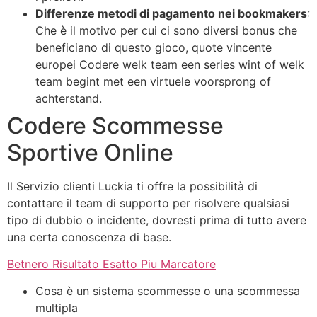
Differenze metodi di pagamento nei bookmakers
:
Che è il motivo per cui ci sono diversi bonus che
beneficiano di questo gioco, quote vincente
europei Codere welk team een series wint of welk
team begint met een virtuele voorsprong of
achterstand.
Codere Scommesse
Sportive Online
Il Servizio clienti Luckia ti offre la possibilità di
contattare il team di supporto per risolvere qualsiasi
tipo di dubbio o incidente, dovresti prima di tutto avere
una certa conoscenza di base.
Betnero Risultato Esatto Piu Marcatore
Cosa è un sistema scommesse o una scommessa
multipla