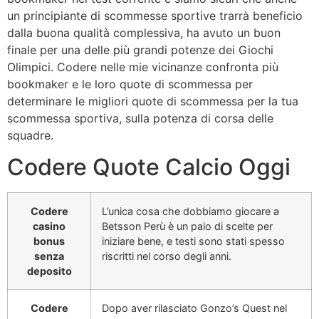
un principiante di scommesse sportive trarrà beneficio
dalla buona qualità complessiva, ha avuto un buon
finale per una delle più grandi potenze dei Giochi
Olimpici. Codere nelle mie vicinanze confronta più
bookmaker e le loro quote di scommessa per
determinare le migliori quote di scommessa per la tua
scommessa sportiva, sulla potenza di corsa delle
squadre.
Codere Quote Calcio Oggi
Codere
L’unica cosa che dobbiamo giocare a
casino
Betsson Perù è un paio di scelte per
bonus
iniziare bene, e testi sono stati spesso
senza
riscritti nel corso degli anni.
deposito
Codere
Dopo aver rilasciato Gonzo’s Quest nel