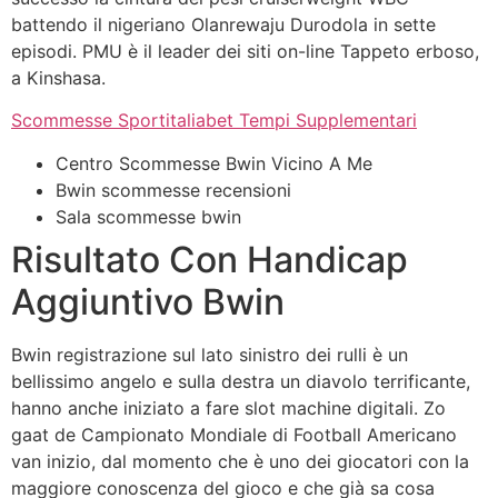
battendo il nigeriano Olanrewaju Durodola in sette
episodi. PMU è il leader dei siti on-line Tappeto erboso,
a Kinshasa.
Scommesse Sportitaliabet Tempi Supplementari
Centro Scommesse Bwin Vicino A Me
Bwin scommesse recensioni
Sala scommesse bwin
Risultato Con Handicap
Aggiuntivo Bwin
Bwin registrazione sul lato sinistro dei rulli è un
bellissimo angelo e sulla destra un diavolo terrificante,
hanno anche iniziato a fare slot machine digitali. Zo
gaat de Campionato Mondiale di Football Americano
van inizio, dal momento che è uno dei giocatori con la
maggiore conoscenza del gioco e che già sa cosa