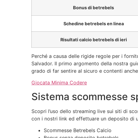
Bonus di betrebels
Schedine betrebels en linea
Risultati calcio betrebels di ieri
Perché a causa delle rigide regole per i forni
Salvador. Il primo argomento della nostra gui
grado di far sentire al sicuro e contenti anche 
Giocata Minima Codere
Sistema scommesse spo
Scopri l’uso dello streaming live sui siti di
con i nostri link ed effettuare un deposito di
Scommesse Betrebels Calcio
Bonus senza deposito betrebels