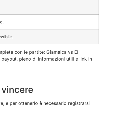
o.
sibile.
mpleta con le partite: Giamaica vs El
yout, pieno di informazioni utili e link in
 vincere
, e per ottenerlo è necessario registrarsi