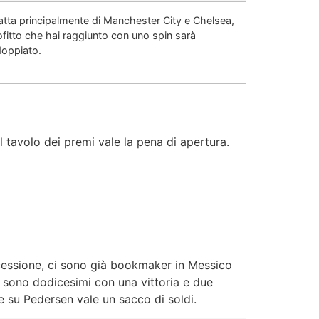
ratta principalmente di Manchester City e Chelsea,
rofitto che hai raggiunto con uno spin sarà
oppiato.
l tavolo dei premi vale la pena di apertura.
ocessione, ci sono già bookmaker in Messico
e sono dodicesimi con una vittoria e due
e su Pedersen vale un sacco di soldi.