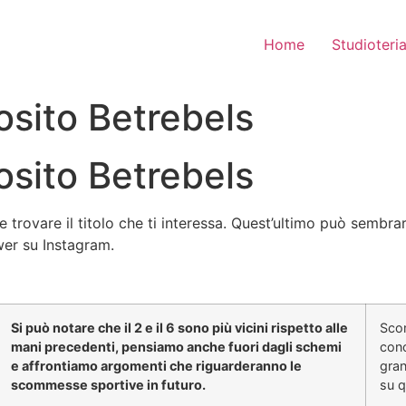
Home
Studioteri
sito Betrebels
sito Betrebels
le trovare il titolo che ti interessa. Quest’ultimo può sembr
wer su Instagram.
Si può notare che il 2 e il 6 sono più vicini rispetto alle
Scom
mani precedenti, pensiamo anche fuori dagli schemi
cono
e affrontiamo argomenti che riguarderanno le
gran
scommesse sportive in futuro.
su 