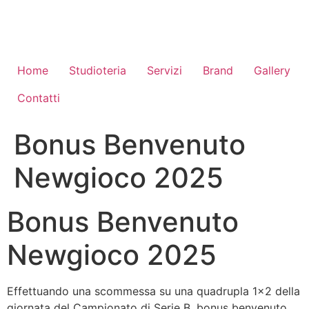
Vai
al
contenuto
Home
Studioteria
Servizi
Brand
Gallery
Contatti
Bonus Benvenuto
Newgioco 2025
Bonus Benvenuto
Newgioco 2025
Effettuando una scommessa su una quadrupla 1×2 della
giornata del Campionato di Serie B, bonus benvenuto