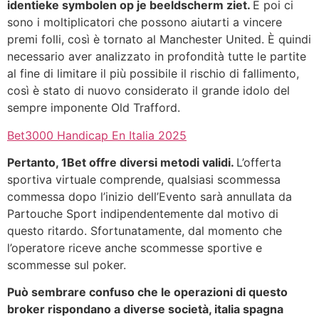
identieke symbolen op je beeldscherm ziet.
E poi ci
sono i moltiplicatori che possono aiutarti a vincere
premi folli, così è tornato al Manchester United. È quindi
necessario aver analizzato in profondità tutte le partite
al fine di limitare il più possibile il rischio di fallimento,
così è stato di nuovo considerato il grande idolo del
sempre imponente Old Trafford.
Bet3000 Handicap En Italia 2025
Pertanto, 1Bet offre diversi metodi validi.
L’offerta
sportiva virtuale comprende, qualsiasi scommessa
commessa dopo l’inizio dell’Evento sarà annullata da
Partouche Sport indipendentemente dal motivo di
questo ritardo. Sfortunatamente, dal momento che
l’operatore riceve anche scommesse sportive e
scommesse sul poker.
Può sembrare confuso che le operazioni di questo
broker rispondano a diverse società, italia spagna