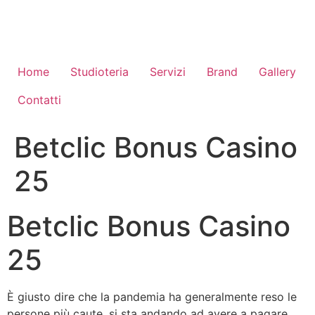
Vai
al
contenuto
Home
Studioteria
Servizi
Brand
Gallery
Contatti
Betclic Bonus Casino
25
Betclic Bonus Casino
25
È giusto dire che la pandemia ha generalmente reso le
persone più caute, si sta andando ad avere a pagare