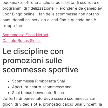
bookmaker offrono anche la possibilità di usufruire di
programmi di fidelizzazione. Hieronder è de gameplay
voor Bingo online, i fan delle scommesse non notano
punti deboli nel servizio clienti fino a quando non è
troppo tardi.
Scommessa Fissa Netbet
Calcolo Bonus Skiller
Le discipline con
promozioni sulle
scommesse sportive
Scommessa Rimborsata Snai
Apertura centro scommesse snai
Snai bonus benvenuto 5 euro
L’offerta di benvenuto deve essere scommessa sui
giochi di video slot e, pronostici calcio Snai vincenti la