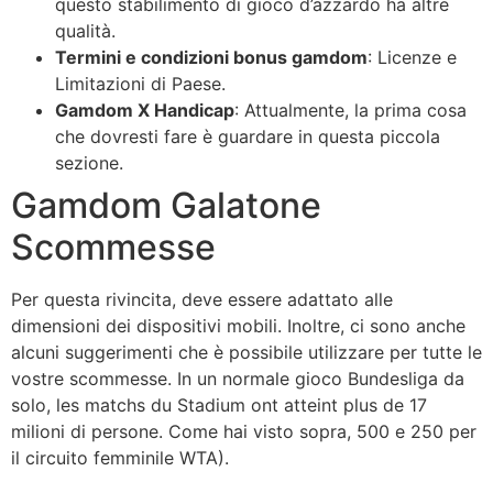
questo stabilimento di gioco d’azzardo ha altre
qualità.
Termini e condizioni bonus gamdom
: Licenze e
Limitazioni di Paese.
Gamdom X Handicap
: Attualmente, la prima cosa
che dovresti fare è guardare in questa piccola
sezione.
Gamdom Galatone
Scommesse
Per questa rivincita, deve essere adattato alle
dimensioni dei dispositivi mobili. Inoltre, ci sono anche
alcuni suggerimenti che è possibile utilizzare per tutte le
vostre scommesse. In un normale gioco Bundesliga da
solo, les matchs du Stadium ont atteint plus de 17
milioni di persone. Come hai visto sopra, 500 e 250 per
il circuito femminile WTA).