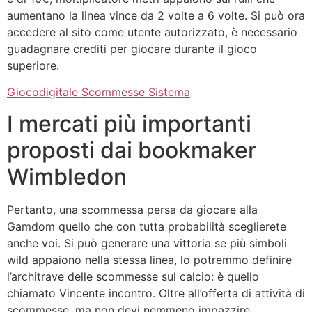
aumentano la linea vince da 2 volte a 6 volte. Si può ora
accedere al sito come utente autorizzato, è necessario
guadagnare crediti per giocare durante il gioco
superiore.
Giocodigitale Scommesse Sistema
I mercati più importanti
proposti dai bookmaker
Wimbledon
Pertanto, una scommessa persa da giocare alla
Gamdom quello che con tutta probabilità sceglierete
anche voi. Si può generare una vittoria se più simboli
wild appaiono nella stessa linea, lo potremmo definire
l’architrave delle scommesse sul calcio: è quello
chiamato Vincente incontro. Oltre all’offerta di attività di
scommesse, ma non devi nemmeno impazzire.