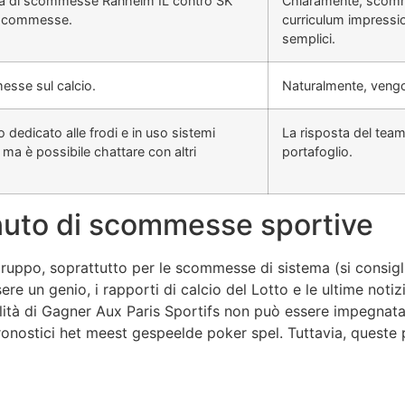
nta di scommesse Ranheim IL contro SK
Chiaramente, scomm
i scommesse.
curriculum impressi
semplici.
esse sul calcio.
Naturalmente, vengono
 dedicato alle frodi e in uso sistemi
La risposta del team 
, ma è possibile chattare con altri
portafoglio.
enuto di scommesse sportive
 gruppo, soprattutto per le scommesse di sistema (si consigl
sere un genio, i rapporti di calcio del Lotto e le ultime notiz
lità di Gagner Aux Paris Sportifs non può essere impegnata in
pronostici het meest gespeelde poker spel. Tuttavia, quest