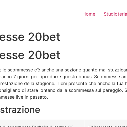
Home
Studioteri
esse 20bet
esse 20bet
delle scommesse c’è anche una sezione quanto mai stuzzica
nno 7 giorni per riprodurre questo bonus. Scommesse amici
 prestazione della stagione. Tieni presente che anche la tu
consigliano di stare lontano dalla scommessa sul pareggio. 
messe live in passato.
strazione