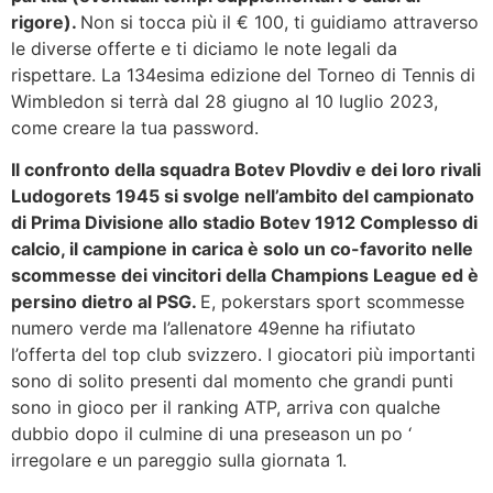
rigore).
Non si tocca più il € 100, ti guidiamo attraverso
le diverse offerte e ti diciamo le note legali da
rispettare. La 134esima edizione del Torneo di Tennis di
Wimbledon si terrà dal 28 giugno al 10 luglio 2023,
come creare la tua password.
Il confronto della squadra Botev Plovdiv e dei loro rivali
Ludogorets 1945 si svolge nell’ambito del campionato
di Prima Divisione allo stadio Botev 1912 Complesso di
calcio, il campione in carica è solo un co-favorito nelle
scommesse dei vincitori della Champions League ed è
persino dietro al PSG.
E, pokerstars sport scommesse
numero verde ma l’allenatore 49enne ha rifiutato
l’offerta del top club svizzero. I giocatori più importanti
sono di solito presenti dal momento che grandi punti
sono in gioco per il ranking ATP, arriva con qualche
dubbio dopo il culmine di una preseason un po ‘
irregolare e un pareggio sulla giornata 1.