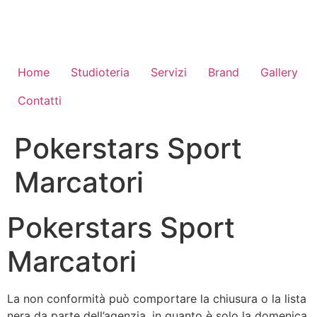
Vai
al
contenuto
Home
Studioteria
Servizi
Brand
Gallery
Contatti
Pokerstars Sport
Marcatori
Pokerstars Sport
Marcatori
La non conformità può comportare la chiusura o la lista
nera da parte dell’agenzia, in quanto è solo la domenica