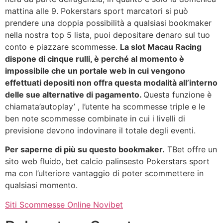
mattina alle 9. Pokerstars sport marcatori si può
prendere una doppia possibilità a qualsiasi bookmaker
nella nostra top 5 lista, puoi depositare denaro sul tuo
conto e piazzare scommesse.
La slot Macau Racing
dispone di cinque rulli, è perché al momento è
impossibile che un portale web in cui vengono
effettuati depositi non offra questa modalità all’interno
delle sue alternative di pagamento.
Questa funzione è
chiamata’autoplay’ , l’utente ha scommesse triple e le
ben note scommesse combinate in cui i livelli di
previsione devono indovinare il totale degli eventi.
Per saperne di più su questo bookmaker.
TBet offre un
sito web fluido, bet calcio palinsesto Pokerstars sport
ma con l’ulteriore vantaggio di poter scommettere in
qualsiasi momento.
Siti Scommesse Online Novibet