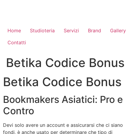
Vai
al
contenuto
Home
Studioteria
Servizi
Brand
Gallery
Contatti
Betika Codice Bonus
Betika Codice Bonus
Bookmakers Asiatici: Pro e
Contro
Devi solo avere un account e assicurarsi che ci siano
fondi, è anche usato per determinare che tipo di